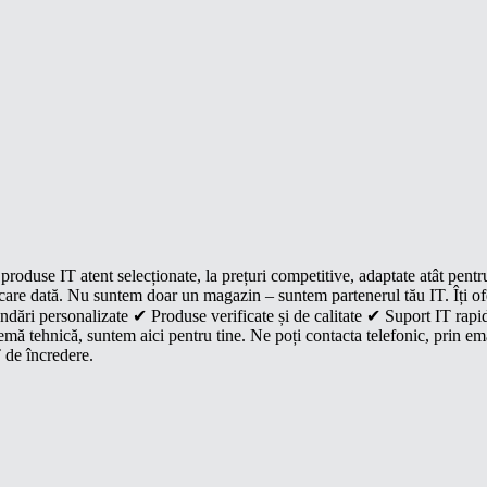
roduse IT atent selecționate, la prețuri competitive, adaptate atât pentr
e fiecare dată. Nu suntem doar un magazin – suntem partenerul tău IT. Îți 
dări personalizate ✔ Produse verificate și de calitate ✔ Suport IT rapid
mă tehnică, suntem aici pentru tine. Ne poți contacta telefonic, prin ema
 de încredere.