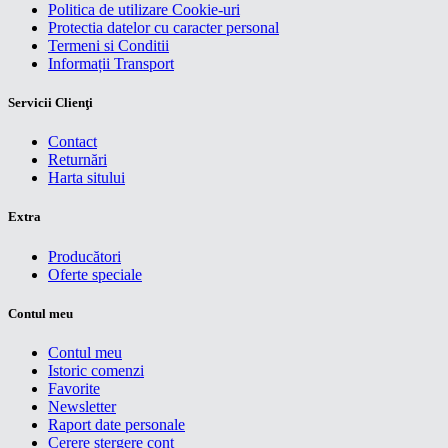
Politica de utilizare Cookie-uri
Protectia datelor cu caracter personal
Termeni si Conditii
Informații Transport
Servicii Clienţi
Contact
Returnări
Harta sitului
Extra
Producători
Oferte speciale
Contul meu
Contul meu
Istoric comenzi
Favorite
Newsletter
Raport date personale
Cerere stergere cont