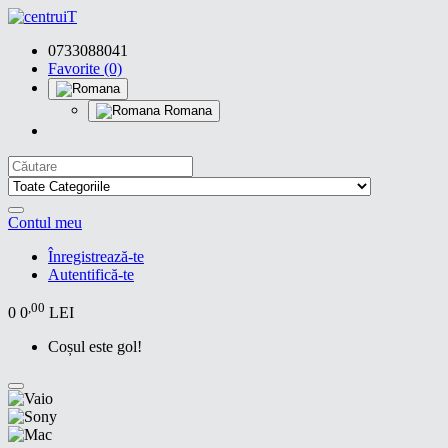
0733088041
Favorite (0)
Romana
Contul meu
Înregistrează-te
Autentifică-te
,00
0
0
LEI
Coșul este gol!