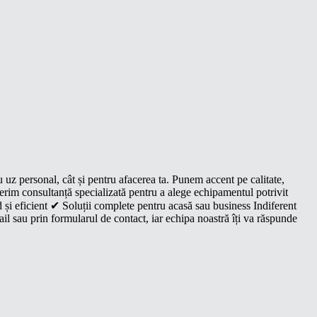
u uz personal, cât și pentru afacerea ta. Punem accent pe calitate,
oferim consultanță specializată pentru a alege echipamentul potrivit
 și eficient ✔ Soluții complete pentru acasă sau business Indiferent
il sau prin formularul de contact, iar echipa noastră îți va răspunde