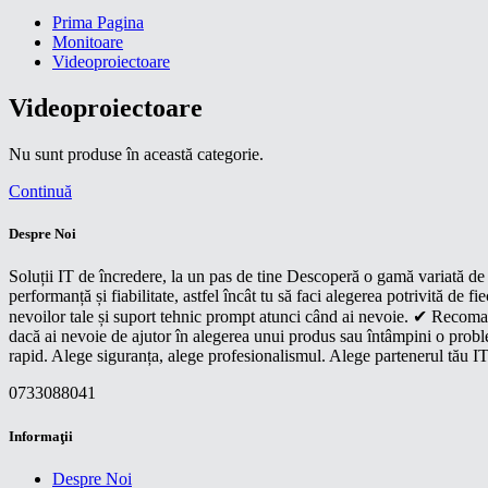
Prima Pagina
Monitoare
Videoproiectoare
Videoproiectoare
Nu sunt produse în această categorie.
Continuă
Despre Noi
Soluții IT de încredere, la un pas de tine Descoperă o gamă variată de p
performanță și fiabilitate, astfel încât tu să faci alegerea potrivită d
nevoilor tale și suport tehnic prompt atunci când ai nevoie. ✔ Recoman
dacă ai nevoie de ajutor în alegerea unui produs sau întâmpini o proble
rapid. Alege siguranța, alege profesionalismul. Alege partenerul tău IT
0733088041
Informaţii
Despre Noi