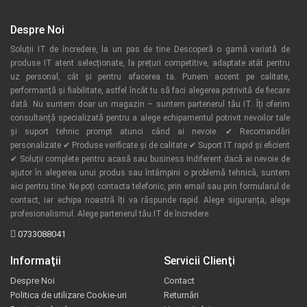
Despre Noi
Soluții IT de încredere, la un pas de tine Descoperă o gamă variată de
produse IT atent selecționate, la prețuri competitive, adaptate atât pentru
uz personal, cât și pentru afacerea ta. Punem accent pe calitate,
performanță și fiabilitate, astfel încât tu să faci alegerea potrivită de fiecare
dată. Nu suntem doar un magazin – suntem partenerul tău IT. Îți oferim
consultanță specializată pentru a alege echipamentul potrivit nevoilor tale
și suport tehnic prompt atunci când ai nevoie. ✔ Recomandări
personalizate ✔ Produse verificate și de calitate ✔ Suport IT rapid și eficient
✔ Soluții complete pentru acasă sau business Indiferent dacă ai nevoie de
ajutor în alegerea unui produs sau întâmpini o problemă tehnică, suntem
aici pentru tine. Ne poți contacta telefonic, prin email sau prin formularul de
contact, iar echipa noastră îți va răspunde rapid. Alege siguranța, alege
profesionalismul. Alege partenerul tău IT de încredere.
0733088041
Informaţii
Servicii Clienţi
Despre Noi
Contact
Politica de utilizare Cookie-uri
Returnări