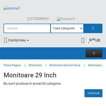
0733088041
,00
Contul meu
0
LEI
0
Prima Pagina
Monitoare
Monitoare Second Hand
Monitoare 29 
Monitoare 29 Inch
Nu sunt produse în această categorie.
Continuă