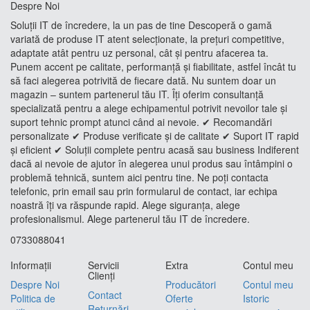
Despre Noi
Soluții IT de încredere, la un pas de tine Descoperă o gamă
variată de produse IT atent selecționate, la prețuri competitive,
adaptate atât pentru uz personal, cât și pentru afacerea ta.
Punem accent pe calitate, performanță și fiabilitate, astfel încât tu
să faci alegerea potrivită de fiecare dată. Nu suntem doar un
magazin – suntem partenerul tău IT. Îți oferim consultanță
specializată pentru a alege echipamentul potrivit nevoilor tale și
suport tehnic prompt atunci când ai nevoie. ✔ Recomandări
personalizate ✔ Produse verificate și de calitate ✔ Suport IT rapid
și eficient ✔ Soluții complete pentru acasă sau business Indiferent
dacă ai nevoie de ajutor în alegerea unui produs sau întâmpini o
problemă tehnică, suntem aici pentru tine. Ne poți contacta
telefonic, prin email sau prin formularul de contact, iar echipa
noastră îți va răspunde rapid. Alege siguranța, alege
profesionalismul. Alege partenerul tău IT de încredere.
0733088041
Informaţii
Servicii
Extra
Contul meu
Clienţi
Despre Noi
Producători
Contul meu
Contact
Politica de
Oferte
Istoric
Returnări