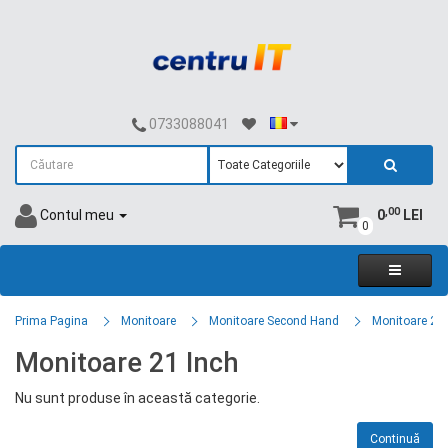
0733088041
,00
Contul meu
0
LEI
0
Prima Pagina
Monitoare
Monitoare Second Hand
Monitoare 21 
Monitoare 21 Inch
Nu sunt produse în această categorie.
Continuă