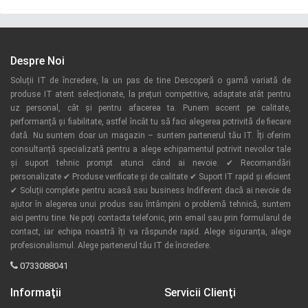
Despre Noi
Soluții IT de încredere, la un pas de tine Descoperă o gamă variată de
produse IT atent selecționate, la prețuri competitive, adaptate atât pentru
uz personal, cât și pentru afacerea ta. Punem accent pe calitate,
performanță și fiabilitate, astfel încât tu să faci alegerea potrivită de fiecare
dată. Nu suntem doar un magazin – suntem partenerul tău IT. Îți oferim
consultanță specializată pentru a alege echipamentul potrivit nevoilor tale
și suport tehnic prompt atunci când ai nevoie. ✔ Recomandări
personalizate ✔ Produse verificate și de calitate ✔ Suport IT rapid și eficient
✔ Soluții complete pentru acasă sau business Indiferent dacă ai nevoie de
ajutor în alegerea unui produs sau întâmpini o problemă tehnică, suntem
aici pentru tine. Ne poți contacta telefonic, prin email sau prin formularul de
contact, iar echipa noastră îți va răspunde rapid. Alege siguranța, alege
profesionalismul. Alege partenerul tău IT de încredere.
0733088041
Informaţii
Servicii Clienţi