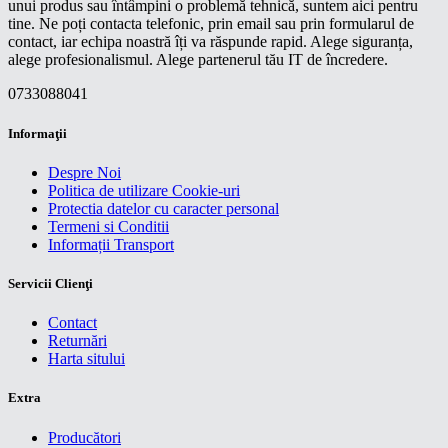
unui produs sau întâmpini o problemă tehnică, suntem aici pentru
tine. Ne poți contacta telefonic, prin email sau prin formularul de
contact, iar echipa noastră îți va răspunde rapid. Alege siguranța,
alege profesionalismul. Alege partenerul tău IT de încredere.
0733088041
Informaţii
Despre Noi
Politica de utilizare Cookie-uri
Protectia datelor cu caracter personal
Termeni si Conditii
Informații Transport
Servicii Clienţi
Contact
Returnări
Harta sitului
Extra
Producători