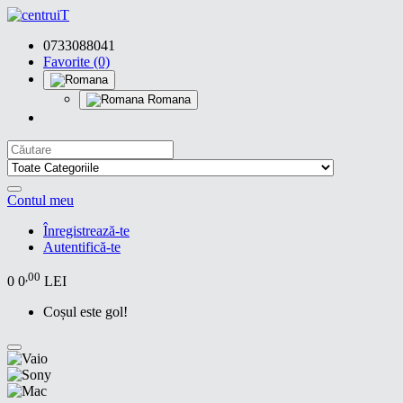
0733088041
Favorite (0)
Romana
Contul meu
Înregistrează-te
Autentifică-te
,00
0
0
LEI
Coșul este gol!