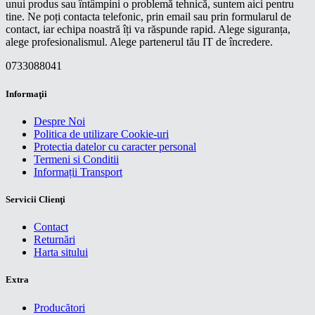
unui produs sau întâmpini o problemă tehnică, suntem aici pentru
tine. Ne poți contacta telefonic, prin email sau prin formularul de
contact, iar echipa noastră îți va răspunde rapid. Alege siguranța,
alege profesionalismul. Alege partenerul tău IT de încredere.
0733088041
Informaţii
Despre Noi
Politica de utilizare Cookie-uri
Protectia datelor cu caracter personal
Termeni si Conditii
Informații Transport
Servicii Clienţi
Contact
Returnări
Harta sitului
Extra
Producători