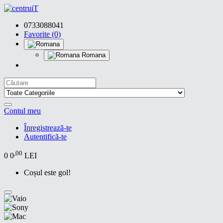
0733088041
Favorite (0)
Romana
Contul meu
Înregistrează-te
Autentifică-te
,00
0
0
LEI
Coșul este gol!