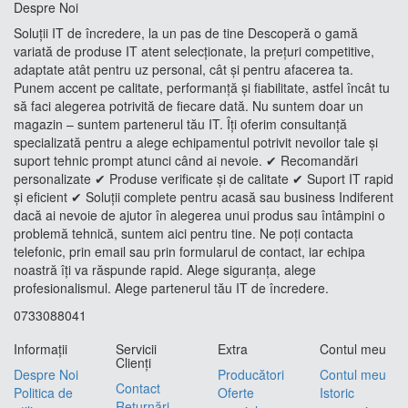
Despre Noi
Soluții IT de încredere, la un pas de tine Descoperă o gamă
variată de produse IT atent selecționate, la prețuri competitive,
adaptate atât pentru uz personal, cât și pentru afacerea ta.
Punem accent pe calitate, performanță și fiabilitate, astfel încât tu
să faci alegerea potrivită de fiecare dată. Nu suntem doar un
magazin – suntem partenerul tău IT. Îți oferim consultanță
specializată pentru a alege echipamentul potrivit nevoilor tale și
suport tehnic prompt atunci când ai nevoie. ✔ Recomandări
personalizate ✔ Produse verificate și de calitate ✔ Suport IT rapid
și eficient ✔ Soluții complete pentru acasă sau business Indiferent
dacă ai nevoie de ajutor în alegerea unui produs sau întâmpini o
problemă tehnică, suntem aici pentru tine. Ne poți contacta
telefonic, prin email sau prin formularul de contact, iar echipa
noastră îți va răspunde rapid. Alege siguranța, alege
profesionalismul. Alege partenerul tău IT de încredere.
0733088041
Informaţii
Servicii
Extra
Contul meu
Clienţi
Despre Noi
Producători
Contul meu
Contact
Politica de
Oferte
Istoric
Returnări