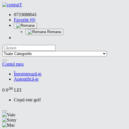
0733088041
Favorite (0)
Romana
Contul meu
Înregistrează-te
Autentifică-te
,00
0
0
LEI
Coșul este gol!