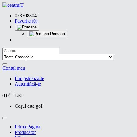
0733088041
Favorite (0)
Romana
Contul meu
Înregistrează-te
Autentifică-te
,00
0
0
LEI
Coșul este gol!
Prima Pagina
Producător