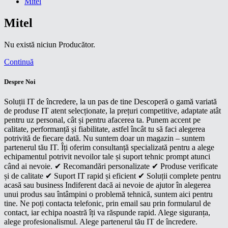
Mitel
Mitel
Nu există niciun Producător.
Continuă
Despre Noi
Soluții IT de încredere, la un pas de tine Descoperă o gamă variată
de produse IT atent selecționate, la prețuri competitive, adaptate atât
pentru uz personal, cât și pentru afacerea ta. Punem accent pe
calitate, performanță și fiabilitate, astfel încât tu să faci alegerea
potrivită de fiecare dată. Nu suntem doar un magazin – suntem
partenerul tău IT. Îți oferim consultanță specializată pentru a alege
echipamentul potrivit nevoilor tale și suport tehnic prompt atunci
când ai nevoie. ✔ Recomandări personalizate ✔ Produse verificate
și de calitate ✔ Suport IT rapid și eficient ✔ Soluții complete pentru
acasă sau business Indiferent dacă ai nevoie de ajutor în alegerea
unui produs sau întâmpini o problemă tehnică, suntem aici pentru
tine. Ne poți contacta telefonic, prin email sau prin formularul de
contact, iar echipa noastră îți va răspunde rapid. Alege siguranța,
alege profesionalismul. Alege partenerul tău IT de încredere.