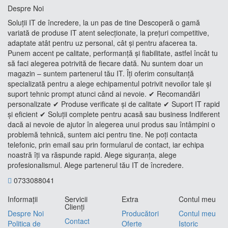
Despre Noi
Soluții IT de încredere, la un pas de tine Descoperă o gamă
variată de produse IT atent selecționate, la prețuri competitive,
adaptate atât pentru uz personal, cât și pentru afacerea ta.
Punem accent pe calitate, performanță și fiabilitate, astfel încât tu
să faci alegerea potrivită de fiecare dată. Nu suntem doar un
magazin – suntem partenerul tău IT. Îți oferim consultanță
specializată pentru a alege echipamentul potrivit nevoilor tale și
suport tehnic prompt atunci când ai nevoie. ✔ Recomandări
personalizate ✔ Produse verificate și de calitate ✔ Suport IT rapid
și eficient ✔ Soluții complete pentru acasă sau business Indiferent
dacă ai nevoie de ajutor în alegerea unui produs sau întâmpini o
problemă tehnică, suntem aici pentru tine. Ne poți contacta
telefonic, prin email sau prin formularul de contact, iar echipa
noastră îți va răspunde rapid. Alege siguranța, alege
profesionalismul. Alege partenerul tău IT de încredere.
0733088041
Informaţii
Servicii
Extra
Contul meu
Clienţi
Despre Noi
Producători
Contul meu
Contact
Politica de
Oferte
Istoric