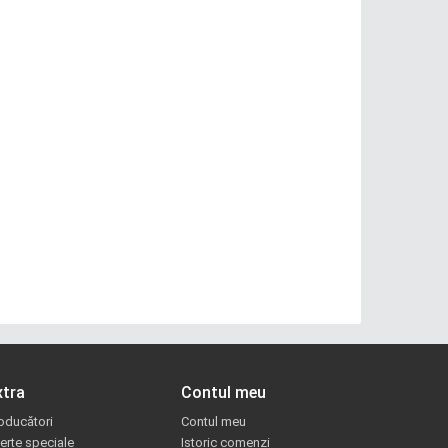
xtra
Contul meu
oducători
Contul meu
erte speciale
Istoric comenzi