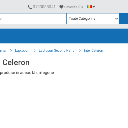
0733088041
Favorite (0)
gina
Laptopuri
Laptopuri Second Hand
Intel Celeron
l Celeron
produse în această categorie.