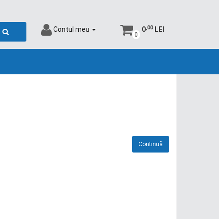
,00
Contul meu
0
LEI
0
Continuă