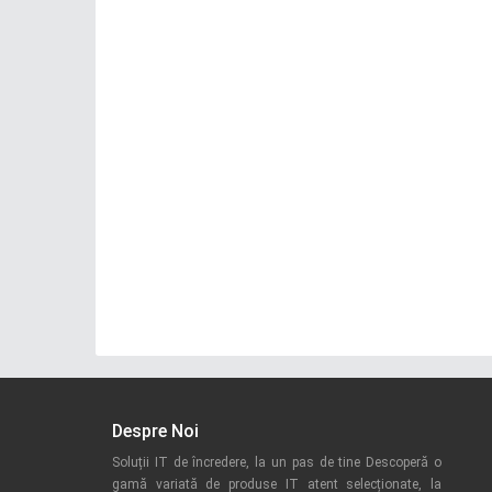
Despre Noi
Soluții IT de încredere, la un pas de tine Descoperă o
gamă variată de produse IT atent selecționate, la