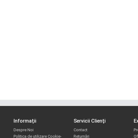
Informaţii
Servicii Clienţi
E
Despre Noi
Contact
Pr
Politica de utilizare Cookie-
Returnări
Of