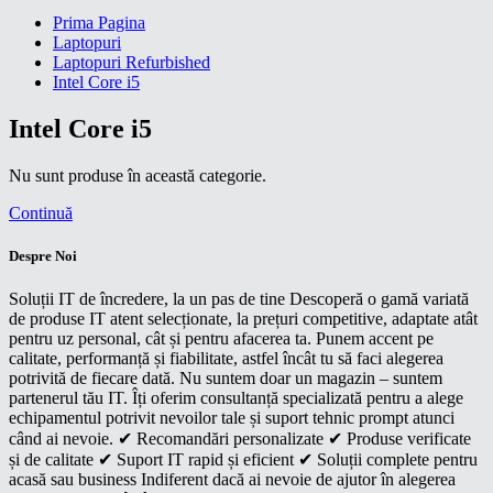
Prima Pagina
Laptopuri
Laptopuri Refurbished
Intel Core i5
Intel Core i5
Nu sunt produse în această categorie.
Continuă
Despre Noi
Soluții IT de încredere, la un pas de tine Descoperă o gamă variată
de produse IT atent selecționate, la prețuri competitive, adaptate atât
pentru uz personal, cât și pentru afacerea ta. Punem accent pe
calitate, performanță și fiabilitate, astfel încât tu să faci alegerea
potrivită de fiecare dată. Nu suntem doar un magazin – suntem
partenerul tău IT. Îți oferim consultanță specializată pentru a alege
echipamentul potrivit nevoilor tale și suport tehnic prompt atunci
când ai nevoie. ✔ Recomandări personalizate ✔ Produse verificate
și de calitate ✔ Suport IT rapid și eficient ✔ Soluții complete pentru
acasă sau business Indiferent dacă ai nevoie de ajutor în alegerea