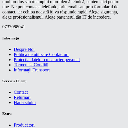
unui produs sau întâmpini o problemă tehnică, suntem aici pentru
tine. Ne poți contacta telefonic, prin email sau prin formularul de
contact, iar echipa noastră îți va răspunde rapid. Alege siguranța,
alege profesionalismul. Alege partenerul tău IT de încredere.
0733088041
Informaţii
Despre Noi
Politica de utilizare Cookie-uri
Protectia datelor cu caracter personal
Termeni si Conditii
Informații Transport
Servicii Clienţi
Contact
Returnări
Harta sitului
Extra
Producători