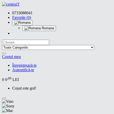
0733088041
Favorite (0)
Romana
Contul meu
Înregistrează-te
Autentifică-te
,00
0
0
LEI
Coșul este gol!