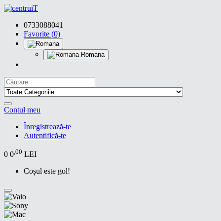
0733088041
Favorite (0)
Romana
Contul meu
Înregistrează-te
Autentifică-te
,00
0
0
LEI
Coșul este gol!