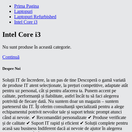
Prima Pagina
Laptopuri
Laptopuri Refurbished
Intel Core i3
Intel Core i3
Nu sunt produse în această categorie.
Continuă
Despre Noi
Soluții IT de încredere, la un pas de tine Descoperă o gamă variată
de produse IT atent selecționate, la prețuri competitive, adaptate atât
pentru uz personal, cât și pentru afacerea ta. Punem accent pe
calitate, performanță și fiabilitate, astfel încât tu să faci alegerea
potrivită de fiecare dată. Nu suntem doar un magazin – suntem
partenerul tău IT. Îți oferim consultanță specializată pentru a alege
echipamentul potrivit nevoilor tale și suport tehnic prompt atunci
când ai nevoie. ✔ Recomandări personalizate ✔ Produse verificate
și de calitate ✔ Suport IT rapid și eficient ✔ Soluții complete pentru
acasă sau business Indiferent dacă ai nevoie de ajutor în alegerea