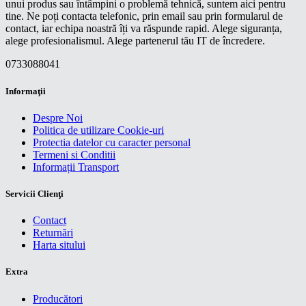
unui produs sau întâmpini o problemă tehnică, suntem aici pentru
tine. Ne poți contacta telefonic, prin email sau prin formularul de
contact, iar echipa noastră îți va răspunde rapid. Alege siguranța,
alege profesionalismul. Alege partenerul tău IT de încredere.
0733088041
Informaţii
Despre Noi
Politica de utilizare Cookie-uri
Protectia datelor cu caracter personal
Termeni si Conditii
Informații Transport
Servicii Clienţi
Contact
Returnări
Harta sitului
Extra
Producători