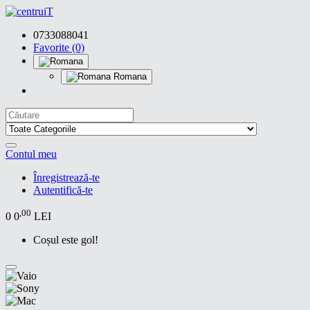
0733088041
Favorite (0)
Romana
Contul meu
Înregistrează-te
Autentifică-te
,00
0
0
LEI
Coșul este gol!