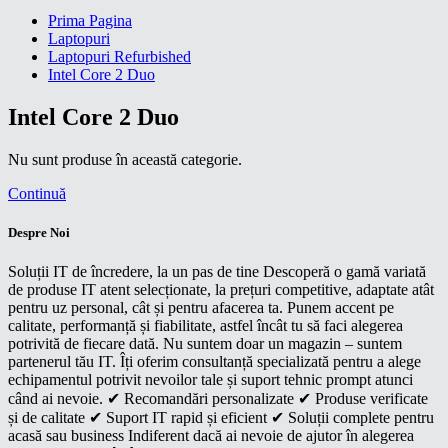
Prima Pagina
Laptopuri
Laptopuri Refurbished
Intel Core 2 Duo
Intel Core 2 Duo
Nu sunt produse în această categorie.
Continuă
Despre Noi
Soluții IT de încredere, la un pas de tine Descoperă o gamă variată
de produse IT atent selecționate, la prețuri competitive, adaptate atât
pentru uz personal, cât și pentru afacerea ta. Punem accent pe
calitate, performanță și fiabilitate, astfel încât tu să faci alegerea
potrivită de fiecare dată. Nu suntem doar un magazin – suntem
partenerul tău IT. Îți oferim consultanță specializată pentru a alege
echipamentul potrivit nevoilor tale și suport tehnic prompt atunci
când ai nevoie. ✔ Recomandări personalizate ✔ Produse verificate
și de calitate ✔ Suport IT rapid și eficient ✔ Soluții complete pentru
acasă sau business Indiferent dacă ai nevoie de ajutor în alegerea