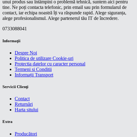
unui produs sau întâmpini o problemă tehnică, suntem aici pentru
tine. Ne poți contacta telefonic, prin email sau prin formularul de
contact, iar echipa noastră îți va răspunde rapid. Alege siguranța,
alege profesionalismul. Alege partenerul tău IT de încredere.
0733088041
Informaţii
Despre Noi
Politica de utilizare Cookie-uri
Protectia datelor cu caracter personal
Termeni si Conditii
Informații Transport
Servicii Clienţi
Contact
Returnări
Harta sitului
Extra
Producători