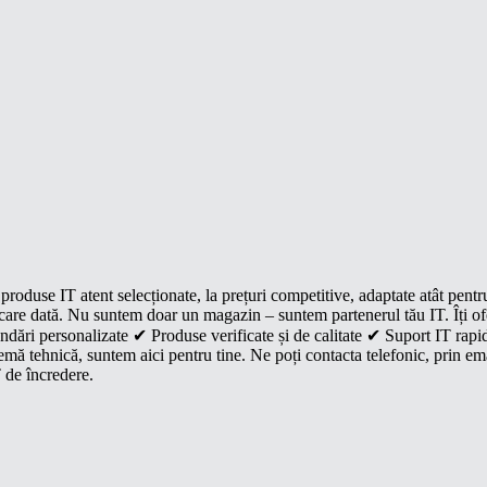
roduse IT atent selecționate, la prețuri competitive, adaptate atât pentr
e fiecare dată. Nu suntem doar un magazin – suntem partenerul tău IT. Îți 
dări personalizate ✔ Produse verificate și de calitate ✔ Suport IT rapid
mă tehnică, suntem aici pentru tine. Ne poți contacta telefonic, prin ema
 de încredere.