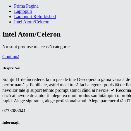
Prima Pagina
Laptopuri
Laptopuri Refurbished
Intel Atom/Celeron
Intel Atom/Celeron
Nu sunt produse în această categorie.
Continuă
Despre Noi
Soluții IT de încredere, la un pas de tine Descoperă o gamă variată de p
performanță și fiabilitate, astfel încât tu să faci alegerea potrivită d
nevoilor tale și suport tehnic prompt atunci când ai nevoie. ✔ Recoman
dacă ai nevoie de ajutor în alegerea unui produs sau întâmpini o proble
rapid. Alege siguranța, alege profesionalismul. Alege partenerul tău IT
0733088041
Informaţii