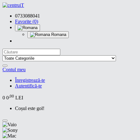
0733088041
Favorite (0)
Romana
Contul meu
Înregistrează-te
Autentifică-te
,00
0
0
LEI
Coșul este gol!