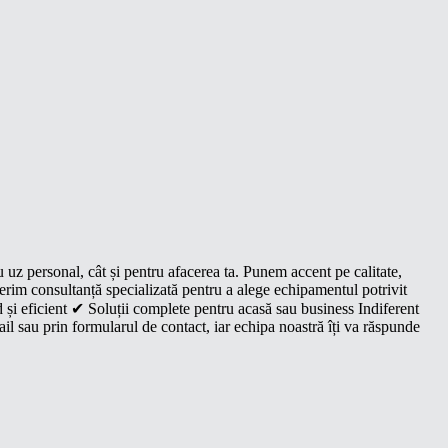
u uz personal, cât și pentru afacerea ta. Punem accent pe calitate,
oferim consultanță specializată pentru a alege echipamentul potrivit
 și eficient ✔ Soluții complete pentru acasă sau business Indiferent
il sau prin formularul de contact, iar echipa noastră îți va răspunde