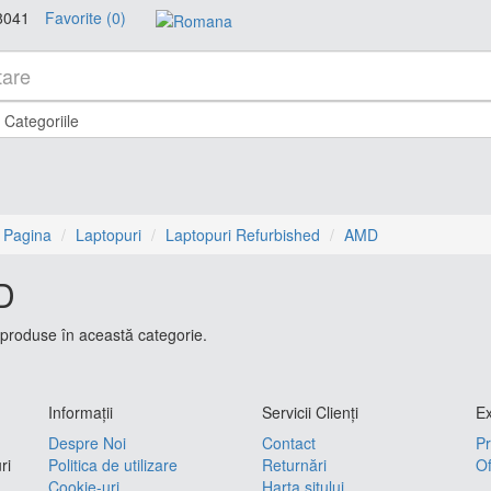
8041
Favorite (0)
 Pagina
Laptopuri
Laptopuri Refurbished
AMD
D
produse în această categorie.
Informaţii
Servicii Clienţi
Ex
Despre Noi
Contact
Pr
ri
Politica de utilizare
Returnări
Of
Cookie-uri
Harta sitului