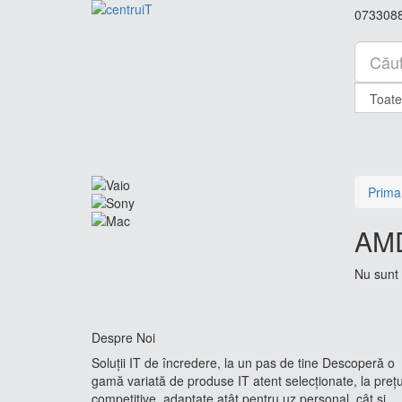
073308
Prima
AM
Nu sunt 
Despre Noi
Soluții IT de încredere, la un pas de tine Descoperă o
gamă variată de produse IT atent selecționate, la prețu
competitive, adaptate atât pentru uz personal, cât și