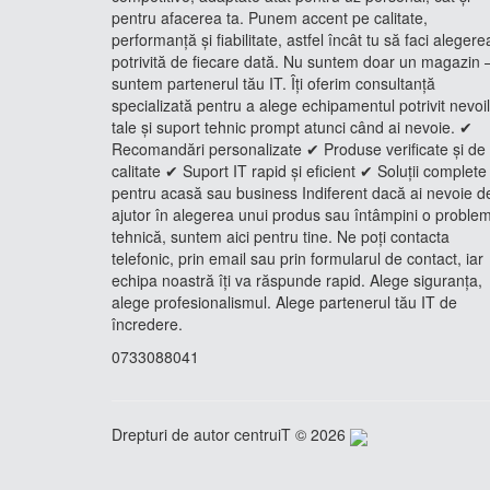
pentru afacerea ta. Punem accent pe calitate,
performanță și fiabilitate, astfel încât tu să faci alegere
potrivită de fiecare dată. Nu suntem doar un magazin 
suntem partenerul tău IT. Îți oferim consultanță
specializată pentru a alege echipamentul potrivit nevoi
tale și suport tehnic prompt atunci când ai nevoie. ✔
Recomandări personalizate ✔ Produse verificate și de
calitate ✔ Suport IT rapid și eficient ✔ Soluții complete
pentru acasă sau business Indiferent dacă ai nevoie d
ajutor în alegerea unui produs sau întâmpini o proble
tehnică, suntem aici pentru tine. Ne poți contacta
telefonic, prin email sau prin formularul de contact, iar
echipa noastră îți va răspunde rapid. Alege siguranța,
alege profesionalismul. Alege partenerul tău IT de
încredere.
0733088041
Drepturi de autor centruiT © 2026