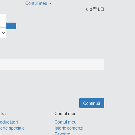
Contul meu
,00
0
0
LEI
Continuă
tra
Contul meu
oducători
Contul meu
erte speciale
Istoric comenzi
Favorite