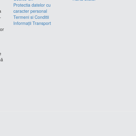
Protectia datelor cu
a
caracter personal
–
Termeni si Conditii
Informații Transport
lor
e
mă