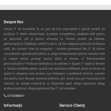
Despre Noi
Soluții IT de încredere, la un pas de tine Descoperă o gamă variată de
produse IT atent selecționate, la prețuri competitive, adaptate atât pentru
uz personal, cât și pentru afacerea ta. Punem accent pe calitate,
performanță și fiabilitate, astfel încât tu să faci alegerea potrivită de fiecare
dată. Nu suntem doar un magazin – suntem partenerul tău IT. Îți oferim
consultanță specializată pentru a alege echipamentul potrivit nevoilor tale
și suport tehnic prompt atunci când ai nevoie. ✔ Recomandări
personalizate ✔ Produse verificate și de calitate ✔ Suport IT rapid și eficient
✔ Soluții complete pentru acasă sau business Indiferent dacă ai nevoie de
ajutor în alegerea unui produs sau întâmpini o problemă tehnică, suntem
aici pentru tine. Ne poți contacta telefonic, prin email sau prin formularul de
contact, iar echipa noastră îți va răspunde rapid. Alege siguranța, alege
profesionalismul. Alege partenerul tău IT de încredere.
0733088041
Informaţii
Servicii Clienţi