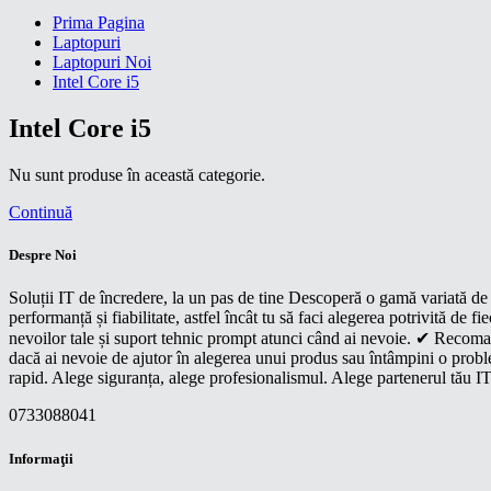
Prima Pagina
Laptopuri
Laptopuri Noi
Intel Core i5
Intel Core i5
Nu sunt produse în această categorie.
Continuă
Despre Noi
Soluții IT de încredere, la un pas de tine Descoperă o gamă variată de p
performanță și fiabilitate, astfel încât tu să faci alegerea potrivită d
nevoilor tale și suport tehnic prompt atunci când ai nevoie. ✔ Recoman
dacă ai nevoie de ajutor în alegerea unui produs sau întâmpini o proble
rapid. Alege siguranța, alege profesionalismul. Alege partenerul tău IT
0733088041
Informaţii