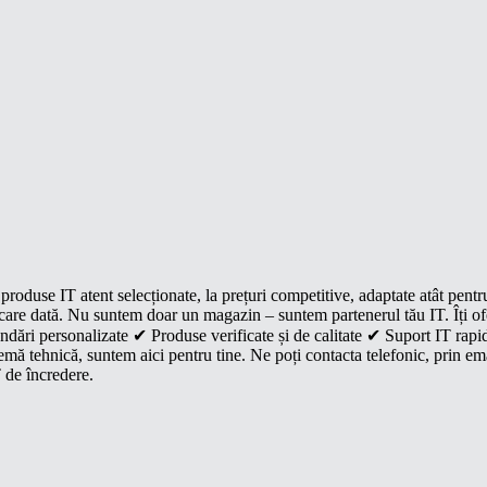
roduse IT atent selecționate, la prețuri competitive, adaptate atât pentr
e fiecare dată. Nu suntem doar un magazin – suntem partenerul tău IT. Îți 
dări personalizate ✔ Produse verificate și de calitate ✔ Suport IT rapid
mă tehnică, suntem aici pentru tine. Ne poți contacta telefonic, prin ema
 de încredere.