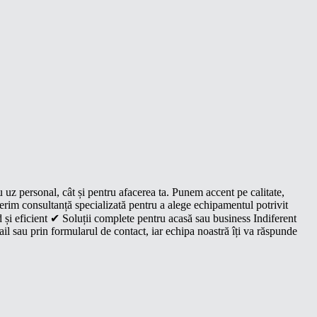
u uz personal, cât și pentru afacerea ta. Punem accent pe calitate,
oferim consultanță specializată pentru a alege echipamentul potrivit
 și eficient ✔ Soluții complete pentru acasă sau business Indiferent
il sau prin formularul de contact, iar echipa noastră îți va răspunde