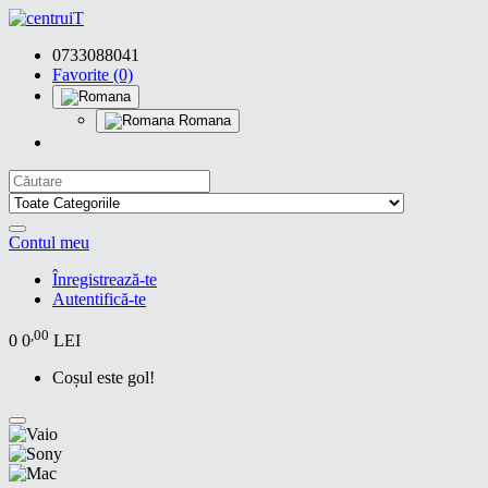
0733088041
Favorite (0)
Romana
Contul meu
Înregistrează-te
Autentifică-te
,00
0
0
LEI
Coșul este gol!