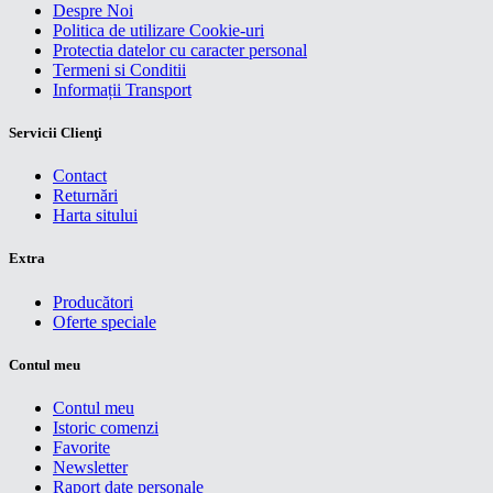
Despre Noi
Politica de utilizare Cookie-uri
Protectia datelor cu caracter personal
Termeni si Conditii
Informații Transport
Servicii Clienţi
Contact
Returnări
Harta sitului
Extra
Producători
Oferte speciale
Contul meu
Contul meu
Istoric comenzi
Favorite
Newsletter
Raport date personale