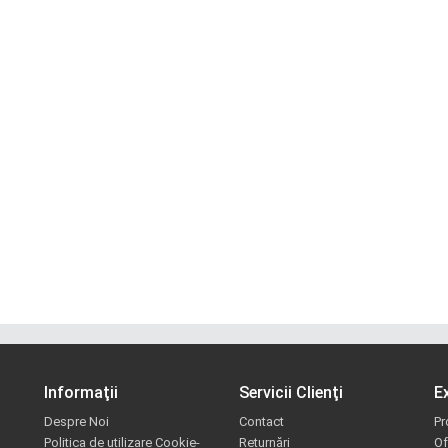
Informaţii
Servicii Clienţi
E
Despre Noi
Contact
Pr
Politica de utilizare Cookie-
Returnări
Of