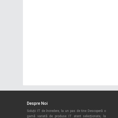
Despre Noi
Soluții IT de încredere, la un pas de tine Descoperă o
gamă variată de produse IT atent selecționate, la