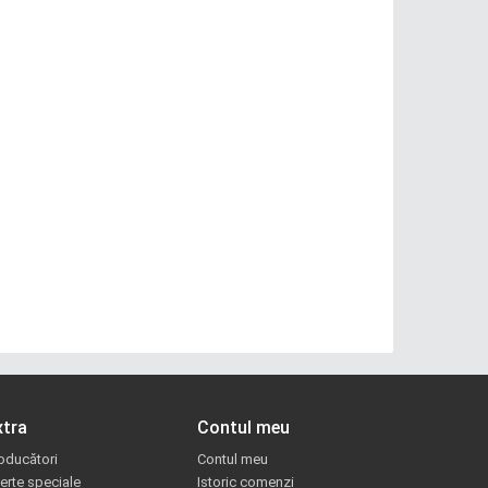
xtra
Contul meu
oducători
Contul meu
erte speciale
Istoric comenzi