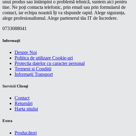
unui produs sau întâmpini o problemă tehnică, suntem aici pentru
tine. Ne poți contacta telefonic, prin email sau prin formularul de
contact, iar echipa noastră îți va răspunde rapid. Alege siguranța,
alege profesionalismul. Alege partenerul tău IT de încredere.
0733088041
Informaţii
Despre Noi
Politica de utilizare Cookie-uri
Protectia datelor cu caracter personal
Termeni si Conditii
Informații Transport
Servicii Clienţi
Contact
Returnări
Harta sitului
Extra
Producători