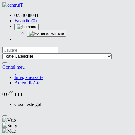
0733088041
Favorite (0)
Romana
Contul meu
Înregistrează-te
Autentifică-te
,00
0
0
LEI
Coșul este gol!