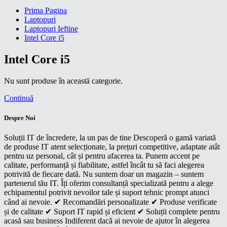
Prima Pagina
Laptopuri
Laptopuri Ieftine
Intel Core i5
Intel Core i5
Nu sunt produse în această categorie.
Continuă
Despre Noi
Soluții IT de încredere, la un pas de tine Descoperă o gamă variată
de produse IT atent selecționate, la prețuri competitive, adaptate atât
pentru uz personal, cât și pentru afacerea ta. Punem accent pe
calitate, performanță și fiabilitate, astfel încât tu să faci alegerea
potrivită de fiecare dată. Nu suntem doar un magazin – suntem
partenerul tău IT. Îți oferim consultanță specializată pentru a alege
echipamentul potrivit nevoilor tale și suport tehnic prompt atunci
când ai nevoie. ✔ Recomandări personalizate ✔ Produse verificate
și de calitate ✔ Suport IT rapid și eficient ✔ Soluții complete pentru
acasă sau business Indiferent dacă ai nevoie de ajutor în alegerea