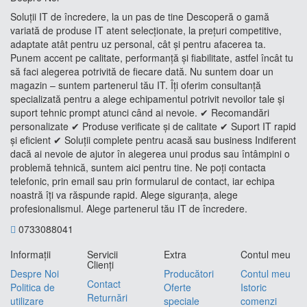
Soluții IT de încredere, la un pas de tine Descoperă o gamă
variată de produse IT atent selecționate, la prețuri competitive,
adaptate atât pentru uz personal, cât și pentru afacerea ta.
Punem accent pe calitate, performanță și fiabilitate, astfel încât tu
să faci alegerea potrivită de fiecare dată. Nu suntem doar un
magazin – suntem partenerul tău IT. Îți oferim consultanță
specializată pentru a alege echipamentul potrivit nevoilor tale și
suport tehnic prompt atunci când ai nevoie. ✔ Recomandări
personalizate ✔ Produse verificate și de calitate ✔ Suport IT rapid
și eficient ✔ Soluții complete pentru acasă sau business Indiferent
dacă ai nevoie de ajutor în alegerea unui produs sau întâmpini o
problemă tehnică, suntem aici pentru tine. Ne poți contacta
telefonic, prin email sau prin formularul de contact, iar echipa
noastră îți va răspunde rapid. Alege siguranța, alege
profesionalismul. Alege partenerul tău IT de încredere.
0733088041
Informaţii
Servicii
Extra
Contul meu
Clienţi
Despre Noi
Producători
Contul meu
Contact
Politica de
Oferte
Istoric
Returnări
utilizare
speciale
comenzi