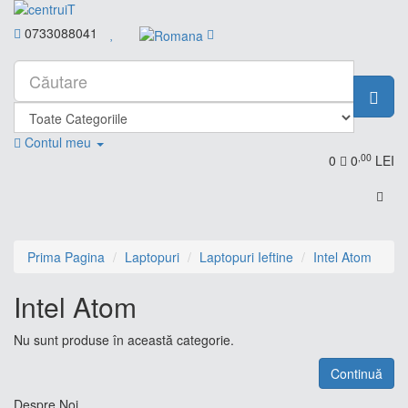
0733088041
Contul meu
,00
0
0
LEI
Prima Pagina
Laptopuri
Laptopuri Ieftine
Intel Atom
Intel Atom
Nu sunt produse în această categorie.
Continuă
Despre Noi