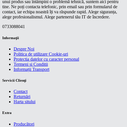
unui produs sau întâmpini o problemă tehnică, suntem aici pentru
tine. Ne poți contacta telefonic, prin email sau prin formularul de
contact, iar echipa noastră îți va răspunde rapid. Alege siguranța,
alege profesionalismul. Alege partenerul tău IT de încredere.
0733088041
Informaţii
Despre Noi
Politica de utilizare Cookie-uri
Protectia datelor cu caracter personal
Termeni si Conditii
Informații Transport
Servicii Clienţi
Contact
Returnări
Harta sitului
Extra
Producători