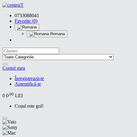
0733088041
Favorite (0)
Romana
Contul meu
Înregistrează-te
Autentifică-te
,00
0
0
LEI
Coșul este gol!