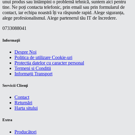
unui produs sau întâmpini o problemă tehnică, suntem aici pentru
tine. Ne poți contacta telefonic, prin email sau prin formularul de
contact, iar echipa noastră îți va răspunde rapid. Alege siguranța,
alege profesionalismul. Alege partenerul tău IT de încredere.
0733088041
Informaţii
Despre Noi
Politica de utilizare Cookie-uri
Protectia datelor cu caracter personal
Termeni si Conditii
Informații Transport
Servicii Clienţi
Contact
Returnări
Harta sitului
Extra
Producători