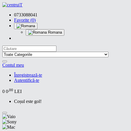
0733088041
Favorite (0)
Romana
Contul meu
Înregistrează-te
Autentifică-te
,00
0
0
LEI
Coșul este gol!