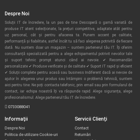
Despre Noi
Soluții IT de încredere, la un pas de tine Descoperă o gamă variată de
produse IT atent selecționate, la prețuri competitive, adaptate atât pentru
uz personal, cât și pentru afacerea ta. Punem accent pe calitate,
performanță și fiabilitate, astfel încât tu să faci alegerea potrivită de fiecare
dată. Nu suntem doar un magazin – suntem partenerul tău IT. Îți oferim
consultanță specializată pentru a alege echipamentul potrivit nevoilor tale
și suport tehnic prompt atunci când ai nevoie. ✔ Recomandări
personalizate ✔ Produse verificate și de calitate ✔ Suport IT rapid și eficient
✔ Soluții complete pentru acasă sau business Indiferent dacă ai nevoie de
ajutor în alegerea unui produs sau întâmpini o problemă tehnică, suntem
aici pentru tine. Ne poți contacta telefonic, prin email sau prin formularul de
contact, iar echipa noastră îți va răspunde rapid. Alege siguranța, alege
profesionalismul. Alege partenerul tău IT de încredere.
0733088041
Informaţii
Servicii Clienţi
Despre Noi
Contact
Politica de utilizare Cookie-uri
Returnări