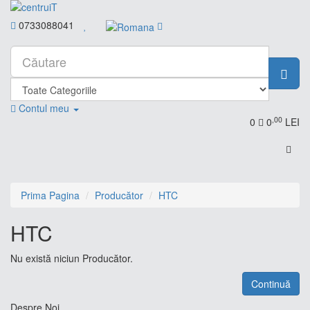
0733088041
Contul meu
,00
0
0
LEI
Prima Pagina
Producător
HTC
HTC
Nu există niciun Producător.
Continuă
Despre Noi