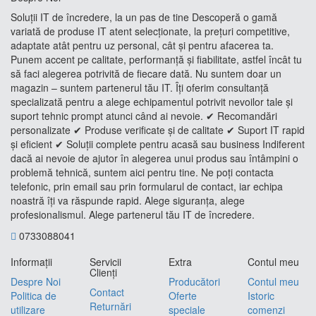
Soluții IT de încredere, la un pas de tine Descoperă o gamă
variată de produse IT atent selecționate, la prețuri competitive,
adaptate atât pentru uz personal, cât și pentru afacerea ta.
Punem accent pe calitate, performanță și fiabilitate, astfel încât tu
să faci alegerea potrivită de fiecare dată. Nu suntem doar un
magazin – suntem partenerul tău IT. Îți oferim consultanță
specializată pentru a alege echipamentul potrivit nevoilor tale și
suport tehnic prompt atunci când ai nevoie. ✔ Recomandări
personalizate ✔ Produse verificate și de calitate ✔ Suport IT rapid
și eficient ✔ Soluții complete pentru acasă sau business Indiferent
dacă ai nevoie de ajutor în alegerea unui produs sau întâmpini o
problemă tehnică, suntem aici pentru tine. Ne poți contacta
telefonic, prin email sau prin formularul de contact, iar echipa
noastră îți va răspunde rapid. Alege siguranța, alege
profesionalismul. Alege partenerul tău IT de încredere.
0733088041
Informaţii
Servicii
Extra
Contul meu
Clienţi
Despre Noi
Producători
Contul meu
Contact
Politica de
Oferte
Istoric
Returnări
utilizare
speciale
comenzi