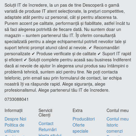
Soluții IT de încredere, la un pas de tine Descoperă o gamă
variată de produse IT atent selecționate, la prețuri competitive,
adaptate atât pentru uz personal, cât și pentru afacerea ta.
Punem accent pe calitate, performanță și fiabilitate, astfel încât tu
să faci alegerea potrivită de fiecare dată. Nu suntem doar un
magazin – suntem partenerul tău IT. Îți oferim consultanță
specializată pentru a alege echipamentul potrivit nevoilor tale și
suport tehnic prompt atunci când ai nevoie. ✔ Recomandări
personalizate ✔ Produse verificate și de calitate ✔ Suport IT rapid
și eficient ✔ Soluții complete pentru acasă sau business Indiferent
dacă ai nevoie de ajutor în alegerea unui produs sau întâmpini o
problemă tehnică, suntem aici pentru tine. Ne poți contacta
telefonic, prin email sau prin formularul de contact, iar echipa
noastră îți va răspunde rapid. Alege siguranța, alege
profesionalismul. Alege partenerul tău IT de încredere.
0733088041
Informaţii
Servicii
Extra
Contul meu
Clienţi
Despre Noi
Producători
Contul meu
Contact
Politica de
Oferte
Istoric
Returnări
utilizare
speciale
comenzi
Harta sitului