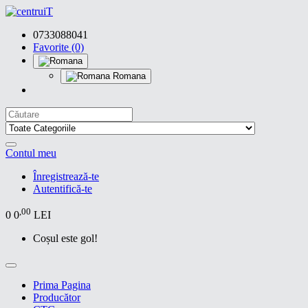
0733088041
Favorite (0)
Romana
Contul meu
Înregistrează-te
Autentifică-te
,00
0
0
LEI
Coșul este gol!
Prima Pagina
Producător