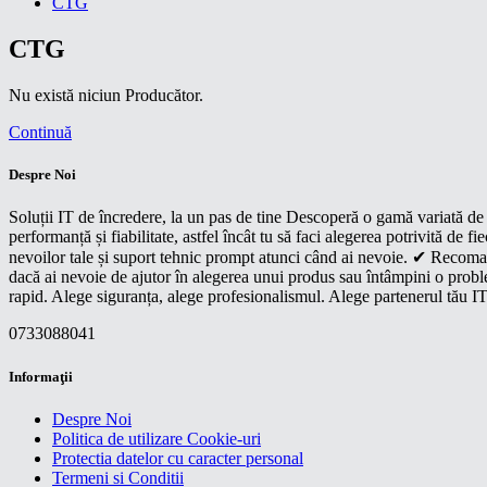
CTG
CTG
Nu există niciun Producător.
Continuă
Despre Noi
Soluții IT de încredere, la un pas de tine Descoperă o gamă variată de p
performanță și fiabilitate, astfel încât tu să faci alegerea potrivită d
nevoilor tale și suport tehnic prompt atunci când ai nevoie. ✔ Recoman
dacă ai nevoie de ajutor în alegerea unui produs sau întâmpini o proble
rapid. Alege siguranța, alege profesionalismul. Alege partenerul tău IT
0733088041
Informaţii
Despre Noi
Politica de utilizare Cookie-uri
Protectia datelor cu caracter personal
Termeni si Conditii