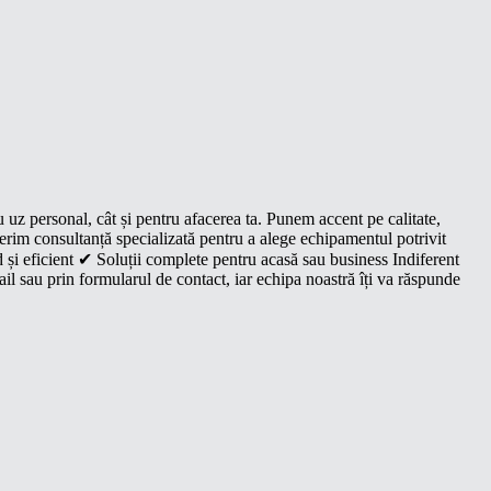
u uz personal, cât și pentru afacerea ta. Punem accent pe calitate,
oferim consultanță specializată pentru a alege echipamentul potrivit
 și eficient ✔ Soluții complete pentru acasă sau business Indiferent
il sau prin formularul de contact, iar echipa noastră îți va răspunde