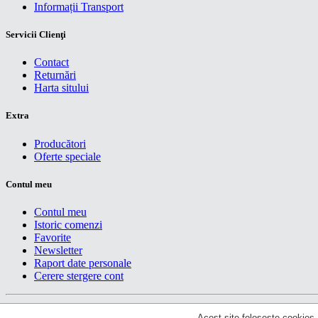
Informații Transport
Servicii Clienţi
Contact
Returnări
Harta sitului
Extra
Producători
Oferte speciale
Contul meu
Contul meu
Istoric comenzi
Favorite
Newsletter
Raport date personale
Cerere stergere cont
Drepturi de autor centruiT © 2026
Acest site foloseste cookies. 