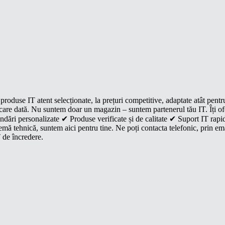
roduse IT atent selecționate, la prețuri competitive, adaptate atât pentr
e fiecare dată. Nu suntem doar un magazin – suntem partenerul tău IT. Îți 
dări personalizate ✔ Produse verificate și de calitate ✔ Suport IT rapid
mă tehnică, suntem aici pentru tine. Ne poți contacta telefonic, prin ema
 de încredere.