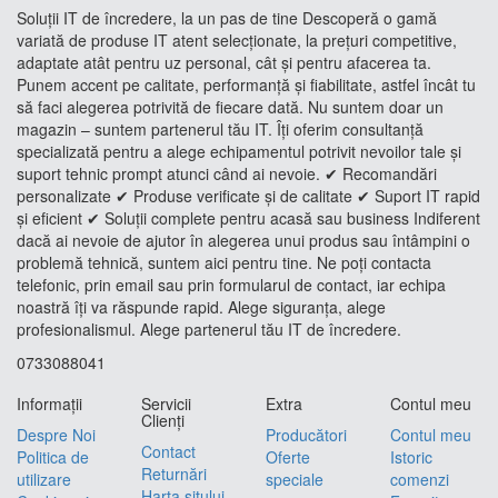
Soluții IT de încredere, la un pas de tine Descoperă o gamă
variată de produse IT atent selecționate, la prețuri competitive,
adaptate atât pentru uz personal, cât și pentru afacerea ta.
Punem accent pe calitate, performanță și fiabilitate, astfel încât tu
să faci alegerea potrivită de fiecare dată. Nu suntem doar un
magazin – suntem partenerul tău IT. Îți oferim consultanță
specializată pentru a alege echipamentul potrivit nevoilor tale și
suport tehnic prompt atunci când ai nevoie. ✔ Recomandări
personalizate ✔ Produse verificate și de calitate ✔ Suport IT rapid
și eficient ✔ Soluții complete pentru acasă sau business Indiferent
dacă ai nevoie de ajutor în alegerea unui produs sau întâmpini o
problemă tehnică, suntem aici pentru tine. Ne poți contacta
telefonic, prin email sau prin formularul de contact, iar echipa
noastră îți va răspunde rapid. Alege siguranța, alege
profesionalismul. Alege partenerul tău IT de încredere.
0733088041
Informaţii
Servicii
Extra
Contul meu
Clienţi
Despre Noi
Producători
Contul meu
Contact
Politica de
Oferte
Istoric
Returnări
utilizare
speciale
comenzi
Harta sitului