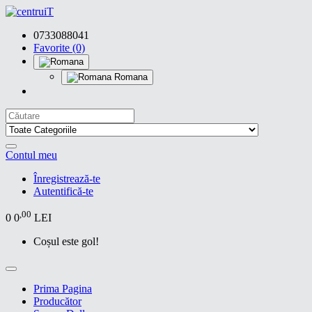
0733088041
Favorite (0)
Romana
Contul meu
Înregistrează-te
Autentifică-te
,00
0
0
LEI
Coșul este gol!
Prima Pagina
Producător