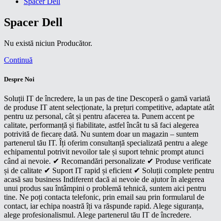
Spacer Dell
Spacer Dell
Nu există niciun Producător.
Continuă
Despre Noi
Soluții IT de încredere, la un pas de tine Descoperă o gamă variată
de produse IT atent selecționate, la prețuri competitive, adaptate atât
pentru uz personal, cât și pentru afacerea ta. Punem accent pe
calitate, performanță și fiabilitate, astfel încât tu să faci alegerea
potrivită de fiecare dată. Nu suntem doar un magazin – suntem
partenerul tău IT. Îți oferim consultanță specializată pentru a alege
echipamentul potrivit nevoilor tale și suport tehnic prompt atunci
când ai nevoie. ✔ Recomandări personalizate ✔ Produse verificate
și de calitate ✔ Suport IT rapid și eficient ✔ Soluții complete pentru
acasă sau business Indiferent dacă ai nevoie de ajutor în alegerea
unui produs sau întâmpini o problemă tehnică, suntem aici pentru
tine. Ne poți contacta telefonic, prin email sau prin formularul de
contact, iar echipa noastră îți va răspunde rapid. Alege siguranța,
alege profesionalismul. Alege partenerul tău IT de încredere.