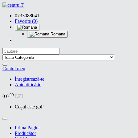
0733088041
Favorite (0)
Romana
Contul meu
Înregistrează-te
Autentifică-te
,00
0
0
LEI
Coșul este gol!
Prima Pagina
Producător