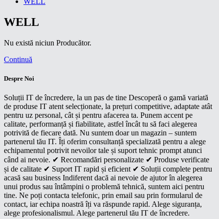
WELL
WELL
Nu există niciun Producător.
Continuă
Despre Noi
Soluții IT de încredere, la un pas de tine Descoperă o gamă variată
de produse IT atent selecționate, la prețuri competitive, adaptate atât
pentru uz personal, cât și pentru afacerea ta. Punem accent pe
calitate, performanță și fiabilitate, astfel încât tu să faci alegerea
potrivită de fiecare dată. Nu suntem doar un magazin – suntem
partenerul tău IT. Îți oferim consultanță specializată pentru a alege
echipamentul potrivit nevoilor tale și suport tehnic prompt atunci
când ai nevoie. ✔ Recomandări personalizate ✔ Produse verificate
și de calitate ✔ Suport IT rapid și eficient ✔ Soluții complete pentru
acasă sau business Indiferent dacă ai nevoie de ajutor în alegerea
unui produs sau întâmpini o problemă tehnică, suntem aici pentru
tine. Ne poți contacta telefonic, prin email sau prin formularul de
contact, iar echipa noastră îți va răspunde rapid. Alege siguranța,
alege profesionalismul. Alege partenerul tău IT de încredere.