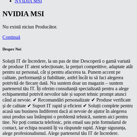
NVIDIA MSI
NVIDIA MSI
Nu există niciun Producător.
Continuă
Despre Noi
Soluții IT de încredere, la un pas de tine Descoperă o gamă variată
de produse IT atent selecționate, la prețuri competitive, adaptate atât
pentru uz personal, cât și pentru afacerea ta. Punem accent pe
calitate, performanță și fiabilitate, astfel încât tu să faci alegerea
potrivită de fiecare dată. Nu suntem doar un magazin – suntem
partenerul tău IT. Îți oferim consultanță specializată pentru a alege
echipamentul potrivit nevoilor tale și suport tehnic prompt atunci
când ai nevoie. ✔ Recomandări personalizate ✔ Produse verificate
și de calitate ✔ Suport IT rapid și eficient ✔ Soluții complete pentru
acasă sau business Indiferent dacă ai nevoie de ajutor în alegerea
unui produs sau întâmpini o problemă tehnică, suntem aici pentru
tine. Ne poți contacta telefonic, prin email sau prin formularul de
contact, iar echipa noastră îți va răspunde rapid. Alege siguranța,
alege profesionalismul. Alege partenerul tău IT de încredere.