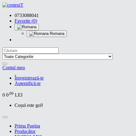
0733088041
Favorite (0)
Romana
Contul meu
Înregistrează-te
Autentifică-te
,00
0
0
LEI
Coșul este gol!
Prima Pagina
Producător