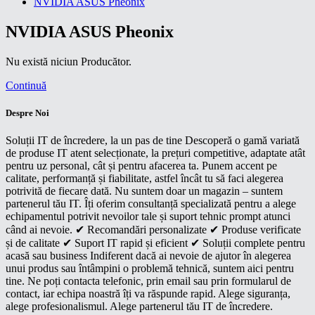
NVIDIA ASUS Pheonix
NVIDIA ASUS Pheonix
Nu există niciun Producător.
Continuă
Despre Noi
Soluții IT de încredere, la un pas de tine Descoperă o gamă variată
de produse IT atent selecționate, la prețuri competitive, adaptate atât
pentru uz personal, cât și pentru afacerea ta. Punem accent pe
calitate, performanță și fiabilitate, astfel încât tu să faci alegerea
potrivită de fiecare dată. Nu suntem doar un magazin – suntem
partenerul tău IT. Îți oferim consultanță specializată pentru a alege
echipamentul potrivit nevoilor tale și suport tehnic prompt atunci
când ai nevoie. ✔ Recomandări personalizate ✔ Produse verificate
și de calitate ✔ Suport IT rapid și eficient ✔ Soluții complete pentru
acasă sau business Indiferent dacă ai nevoie de ajutor în alegerea
unui produs sau întâmpini o problemă tehnică, suntem aici pentru
tine. Ne poți contacta telefonic, prin email sau prin formularul de
contact, iar echipa noastră îți va răspunde rapid. Alege siguranța,
alege profesionalismul. Alege partenerul tău IT de încredere.