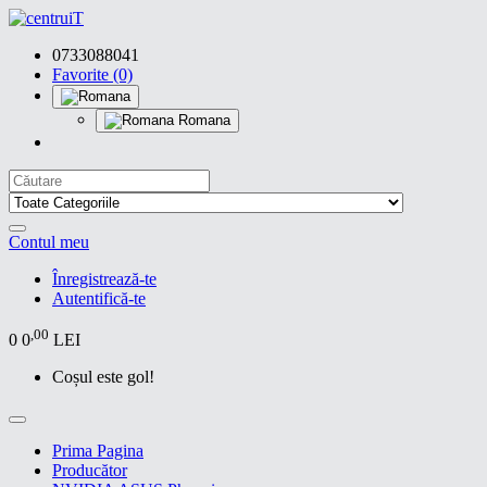
0733088041
Favorite (0)
Romana
Contul meu
Înregistrează-te
Autentifică-te
,00
0
0
LEI
Coșul este gol!
Prima Pagina
Producător