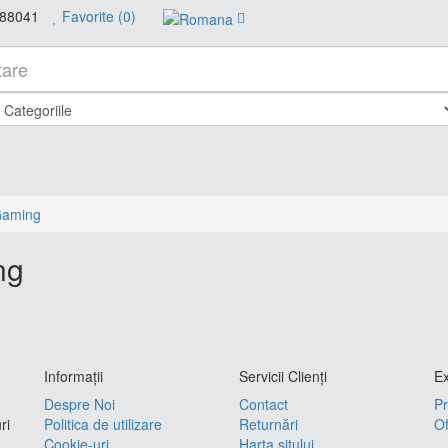
88041
Favorite (0)
Gaming
ng
Informaţii
Servicii Clienţi
Ex
Despre Noi
Contact
Pr
ri
Politica de utilizare
Returnări
Of
Cookie-uri
Harta sitului