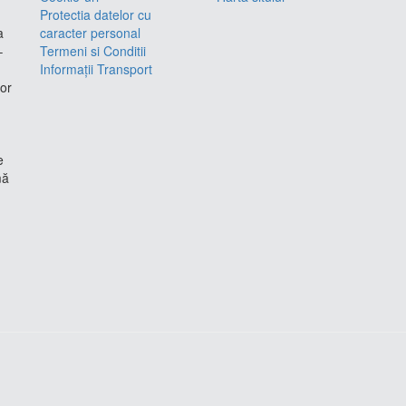
Protectia datelor cu
a
caracter personal
–
Termeni si Conditii
Informații Transport
lor
e
mă