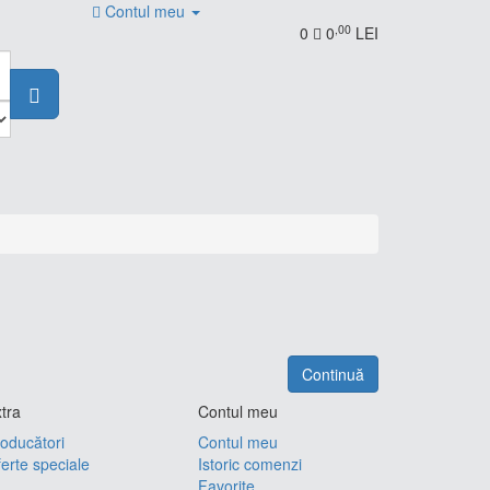
Contul meu
,00
0
0
LEI
Continuă
tra
Contul meu
oducători
Contul meu
erte speciale
Istoric comenzi
Favorite