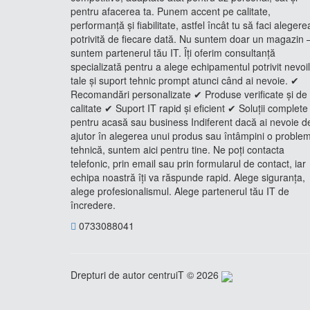
pentru afacerea ta. Punem accent pe calitate,
performanță și fiabilitate, astfel încât tu să faci alegere
potrivită de fiecare dată. Nu suntem doar un magazin 
suntem partenerul tău IT. Îți oferim consultanță
specializată pentru a alege echipamentul potrivit nevoi
tale și suport tehnic prompt atunci când ai nevoie. ✔
Recomandări personalizate ✔ Produse verificate și de
calitate ✔ Suport IT rapid și eficient ✔ Soluții complete
pentru acasă sau business Indiferent dacă ai nevoie d
ajutor în alegerea unui produs sau întâmpini o proble
tehnică, suntem aici pentru tine. Ne poți contacta
telefonic, prin email sau prin formularul de contact, iar
echipa noastră îți va răspunde rapid. Alege siguranța,
alege profesionalismul. Alege partenerul tău IT de
încredere.
0733088041
Drepturi de autor centruiT © 2026