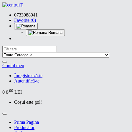
0733088041
Favorite (0)
Romana
Contul meu
Înregistrează-te
Autentifică-te
,00
0
0
LEI
Coșul este gol!
Prima Pagina
Producător