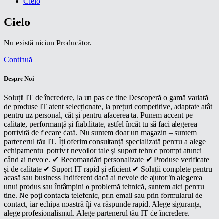
Cielo
Cielo
Nu există niciun Producător.
Continuă
Despre Noi
Soluții IT de încredere, la un pas de tine Descoperă o gamă variată
de produse IT atent selecționate, la prețuri competitive, adaptate atât
pentru uz personal, cât și pentru afacerea ta. Punem accent pe
calitate, performanță și fiabilitate, astfel încât tu să faci alegerea
potrivită de fiecare dată. Nu suntem doar un magazin – suntem
partenerul tău IT. Îți oferim consultanță specializată pentru a alege
echipamentul potrivit nevoilor tale și suport tehnic prompt atunci
când ai nevoie. ✔ Recomandări personalizate ✔ Produse verificate
și de calitate ✔ Suport IT rapid și eficient ✔ Soluții complete pentru
acasă sau business Indiferent dacă ai nevoie de ajutor în alegerea
unui produs sau întâmpini o problemă tehnică, suntem aici pentru
tine. Ne poți contacta telefonic, prin email sau prin formularul de
contact, iar echipa noastră îți va răspunde rapid. Alege siguranța,
alege profesionalismul. Alege partenerul tău IT de încredere.