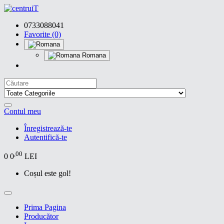
0733088041
Favorite (0)
Romana
Contul meu
Înregistrează-te
Autentifică-te
,00
0
0
LEI
Coșul este gol!
Prima Pagina
Producător