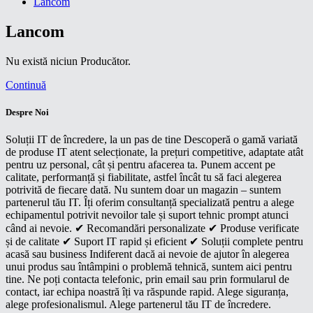
Lancom
Lancom
Nu există niciun Producător.
Continuă
Despre Noi
Soluții IT de încredere, la un pas de tine Descoperă o gamă variată
de produse IT atent selecționate, la prețuri competitive, adaptate atât
pentru uz personal, cât și pentru afacerea ta. Punem accent pe
calitate, performanță și fiabilitate, astfel încât tu să faci alegerea
potrivită de fiecare dată. Nu suntem doar un magazin – suntem
partenerul tău IT. Îți oferim consultanță specializată pentru a alege
echipamentul potrivit nevoilor tale și suport tehnic prompt atunci
când ai nevoie. ✔ Recomandări personalizate ✔ Produse verificate
și de calitate ✔ Suport IT rapid și eficient ✔ Soluții complete pentru
acasă sau business Indiferent dacă ai nevoie de ajutor în alegerea
unui produs sau întâmpini o problemă tehnică, suntem aici pentru
tine. Ne poți contacta telefonic, prin email sau prin formularul de
contact, iar echipa noastră îți va răspunde rapid. Alege siguranța,
alege profesionalismul. Alege partenerul tău IT de încredere.