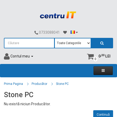
0733088041
,00
Contul meu
0
LEI
0
Prima Pagina
Producător
Stone PC
Stone PC
Nu există niciun Producător.
Continuă