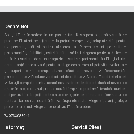
Despre Noi
Soluții IT de încredere, la un pas de tine Descoperă o gamă variată de
produse IT atent selecționate, la prețuri competitive, adaptate atât pentru
uz personal, cât și pentru afacerea ta. Punem accent pe calitate,
performanță și fiabilitate, astfel încât tu să faci alegerea potrivită de fiecare
dată. Nu suntem doar un magazin – suntem partenerul tău IT. Îți oferim
consultanță specializată pentru a alege echipamentul potrivit nevoilor tale
și suport tehnic prompt atunci când ai nevoie. ✔ Recomandări
personalizate ✔ Produse verificate și de calitate ✔ Suport IT rapid și eficient
✔ Soluții complete pentru acasă sau business Indiferent dacă ai nevoie de
ajutor în alegerea unui produs sau întâmpini o problemă tehnică, suntem
aici pentru tine. Ne poți contacta telefonic, prin email sau prin formularul de
contact, iar echipa noastră îți va răspunde rapid. Alege siguranța, alege
profesionalismul. Alege partenerul tău IT de încredere.
0733088041
Informaţii
Servicii Clienţi