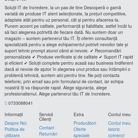
Soluții IT de încredere, la un pas de tine Descoperă o gamă
variată de produse IT atent selecționate, la prețuri competitive,
adaptate atât pentru uz personal, cât și pentru afacerea ta.
Punem accent pe calitate, performanță și fiabilitate, astfel încât tu
să faci alegerea potrivită de fiecare dată. Nu suntem doar un
magazin – suntem partenerul tău IT. Îți oferim consultanță
specializată pentru a alege echipamentul potrivit nevoilor tale și
suport tehnic prompt atunci când ai nevoie. ✔ Recomandări
personalizate ✔ Produse verificate și de calitate ✔ Suport IT rapid
și eficient ✔ Soluții complete pentru acasă sau business Indiferent
dacă ai nevoie de ajutor în alegerea unui produs sau întâmpini o
problemă tehnică, suntem aici pentru tine. Ne poți contacta
telefonic, prin email sau prin formularul de contact, iar echipa
noastră îți va răspunde rapid. Alege siguranța, alege
profesionalismul. Alege partenerul tău IT de încredere.
0733088041
Informaţii
Servicii
Extra
Contul meu
Clienţi
Despre Noi
Producători
Contul meu
Contact
Politica de
Oferte
Istoric
Returnări
utilizare
speciale
comenzi