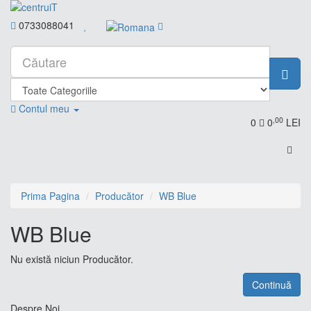
0733088041
Contul meu
,00
0
0
LEI
Prima Pagina
Producător
WB Blue
WB Blue
Nu există niciun Producător.
Continuă
Despre Noi