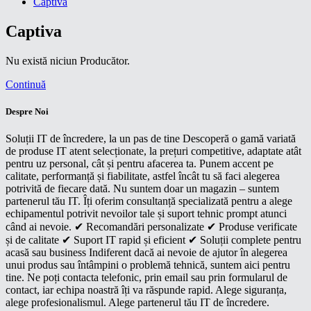
Captiva
Captiva
Nu există niciun Producător.
Continuă
Despre Noi
Soluții IT de încredere, la un pas de tine Descoperă o gamă variată
de produse IT atent selecționate, la prețuri competitive, adaptate atât
pentru uz personal, cât și pentru afacerea ta. Punem accent pe
calitate, performanță și fiabilitate, astfel încât tu să faci alegerea
potrivită de fiecare dată. Nu suntem doar un magazin – suntem
partenerul tău IT. Îți oferim consultanță specializată pentru a alege
echipamentul potrivit nevoilor tale și suport tehnic prompt atunci
când ai nevoie. ✔ Recomandări personalizate ✔ Produse verificate
și de calitate ✔ Suport IT rapid și eficient ✔ Soluții complete pentru
acasă sau business Indiferent dacă ai nevoie de ajutor în alegerea
unui produs sau întâmpini o problemă tehnică, suntem aici pentru
tine. Ne poți contacta telefonic, prin email sau prin formularul de
contact, iar echipa noastră îți va răspunde rapid. Alege siguranța,
alege profesionalismul. Alege partenerul tău IT de încredere.