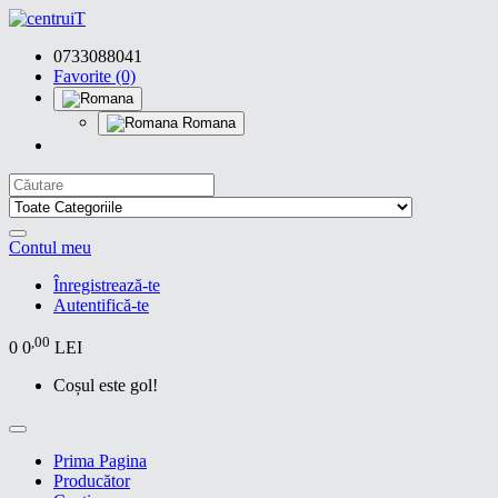
0733088041
Favorite (0)
Romana
Contul meu
Înregistrează-te
Autentifică-te
,00
0
0
LEI
Coșul este gol!
Prima Pagina
Producător