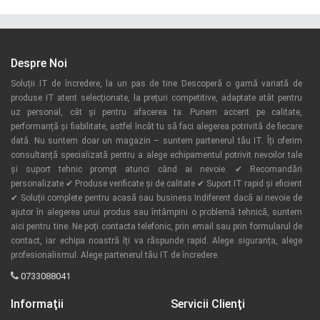
Despre Noi
Soluții IT de încredere, la un pas de tine Descoperă o gamă variată de
produse IT atent selecționate, la prețuri competitive, adaptate atât pentru
uz personal, cât și pentru afacerea ta. Punem accent pe calitate,
performanță și fiabilitate, astfel încât tu să faci alegerea potrivită de fiecare
dată. Nu suntem doar un magazin – suntem partenerul tău IT. Îți oferim
consultanță specializată pentru a alege echipamentul potrivit nevoilor tale
și suport tehnic prompt atunci când ai nevoie. ✔ Recomandări
personalizate ✔ Produse verificate și de calitate ✔ Suport IT rapid și eficient
✔ Soluții complete pentru acasă sau business Indiferent dacă ai nevoie de
ajutor în alegerea unui produs sau întâmpini o problemă tehnică, suntem
aici pentru tine. Ne poți contacta telefonic, prin email sau prin formularul de
contact, iar echipa noastră îți va răspunde rapid. Alege siguranța, alege
profesionalismul. Alege partenerul tău IT de încredere.
0733088041
Informaţii
Servicii Clienţi