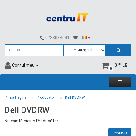
0733088041
,00
Contul meu
0
LEI
0
Prima Pagina
Producător
Dell DVDRW
Dell DVDRW
Nu există niciun Producător.
Continuă