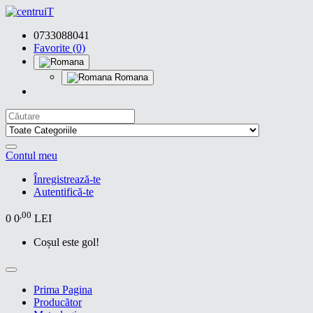
0733088041
Favorite (0)
Romana
Contul meu
Înregistrează-te
Autentifică-te
,00
0
0
LEI
Coșul este gol!
Prima Pagina
Producător