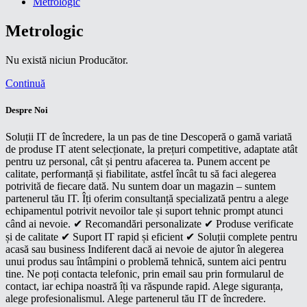
Metrologic
Metrologic
Nu există niciun Producător.
Continuă
Despre Noi
Soluții IT de încredere, la un pas de tine Descoperă o gamă variată
de produse IT atent selecționate, la prețuri competitive, adaptate atât
pentru uz personal, cât și pentru afacerea ta. Punem accent pe
calitate, performanță și fiabilitate, astfel încât tu să faci alegerea
potrivită de fiecare dată. Nu suntem doar un magazin – suntem
partenerul tău IT. Îți oferim consultanță specializată pentru a alege
echipamentul potrivit nevoilor tale și suport tehnic prompt atunci
când ai nevoie. ✔ Recomandări personalizate ✔ Produse verificate
și de calitate ✔ Suport IT rapid și eficient ✔ Soluții complete pentru
acasă sau business Indiferent dacă ai nevoie de ajutor în alegerea
unui produs sau întâmpini o problemă tehnică, suntem aici pentru
tine. Ne poți contacta telefonic, prin email sau prin formularul de
contact, iar echipa noastră îți va răspunde rapid. Alege siguranța,
alege profesionalismul. Alege partenerul tău IT de încredere.