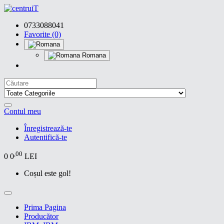
0733088041
Favorite (0)
Romana
Contul meu
Înregistrează-te
Autentifică-te
,00
0
0
LEI
Coșul este gol!
Prima Pagina
Producător