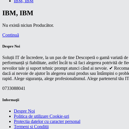
IBM, IBM
IBM, IBM
Nu există niciun Producător.
Continuă
Despre Noi
Soluții IT de încredere, la un pas de tine Descoperă o gamă variată de p
performanță și fiabilitate, astfel încât tu să faci alegerea potrivită d
nevoilor tale și suport tehnic prompt atunci când ai nevoie. ✔ Recoman
dacă ai nevoie de ajutor în alegerea unui produs sau întâmpini o proble
rapid. Alege siguranța, alege profesionalismul. Alege partenerul tău IT
0733088041
Informaţii
Despre Noi
Politica de utilizare Cookie-uri
Protectia datelor cu caracter personal
Termeni si Conditii