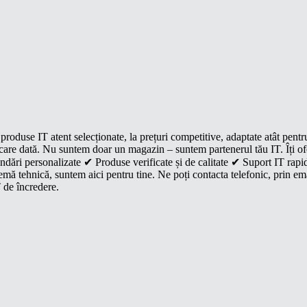
roduse IT atent selecționate, la prețuri competitive, adaptate atât pentr
e fiecare dată. Nu suntem doar un magazin – suntem partenerul tău IT. Îți 
dări personalizate ✔ Produse verificate și de calitate ✔ Suport IT rapid
mă tehnică, suntem aici pentru tine. Ne poți contacta telefonic, prin ema
 de încredere.