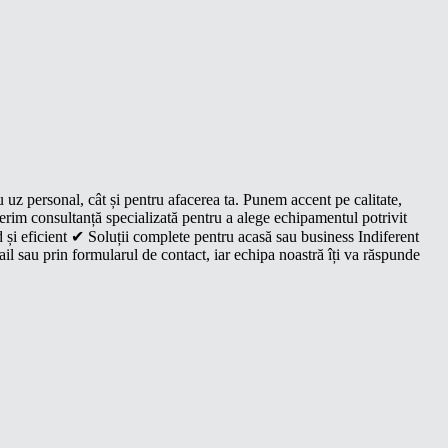
u uz personal, cât și pentru afacerea ta. Punem accent pe calitate,
oferim consultanță specializată pentru a alege echipamentul potrivit
 și eficient ✔ Soluții complete pentru acasă sau business Indiferent
il sau prin formularul de contact, iar echipa noastră îți va răspunde