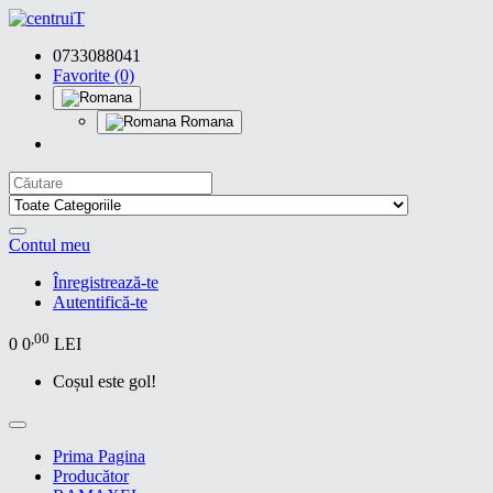
0733088041
Favorite (0)
Romana
Contul meu
Înregistrează-te
Autentifică-te
,00
0
0
LEI
Coșul este gol!
Prima Pagina
Producător