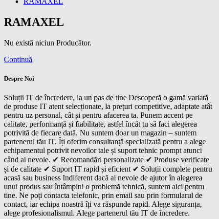
RAMAXEL
RAMAXEL
Nu există niciun Producător.
Continuă
Despre Noi
Soluții IT de încredere, la un pas de tine Descoperă o gamă variată
de produse IT atent selecționate, la prețuri competitive, adaptate atât
pentru uz personal, cât și pentru afacerea ta. Punem accent pe
calitate, performanță și fiabilitate, astfel încât tu să faci alegerea
potrivită de fiecare dată. Nu suntem doar un magazin – suntem
partenerul tău IT. Îți oferim consultanță specializată pentru a alege
echipamentul potrivit nevoilor tale și suport tehnic prompt atunci
când ai nevoie. ✔ Recomandări personalizate ✔ Produse verificate
și de calitate ✔ Suport IT rapid și eficient ✔ Soluții complete pentru
acasă sau business Indiferent dacă ai nevoie de ajutor în alegerea
unui produs sau întâmpini o problemă tehnică, suntem aici pentru
tine. Ne poți contacta telefonic, prin email sau prin formularul de
contact, iar echipa noastră îți va răspunde rapid. Alege siguranța,
alege profesionalismul. Alege partenerul tău IT de încredere.