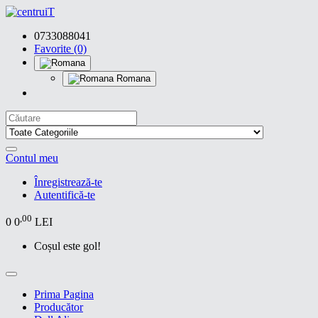
0733088041
Favorite (0)
Romana
Contul meu
Înregistrează-te
Autentifică-te
,00
0
0
LEI
Coșul este gol!
Prima Pagina
Producător