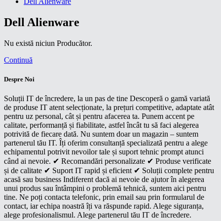
Dell Alienware
Dell Alienware
Nu există niciun Producător.
Continuă
Despre Noi
Soluții IT de încredere, la un pas de tine Descoperă o gamă variată
de produse IT atent selecționate, la prețuri competitive, adaptate atât
pentru uz personal, cât și pentru afacerea ta. Punem accent pe
calitate, performanță și fiabilitate, astfel încât tu să faci alegerea
potrivită de fiecare dată. Nu suntem doar un magazin – suntem
partenerul tău IT. Îți oferim consultanță specializată pentru a alege
echipamentul potrivit nevoilor tale și suport tehnic prompt atunci
când ai nevoie. ✔ Recomandări personalizate ✔ Produse verificate
și de calitate ✔ Suport IT rapid și eficient ✔ Soluții complete pentru
acasă sau business Indiferent dacă ai nevoie de ajutor în alegerea
unui produs sau întâmpini o problemă tehnică, suntem aici pentru
tine. Ne poți contacta telefonic, prin email sau prin formularul de
contact, iar echipa noastră îți va răspunde rapid. Alege siguranța,
alege profesionalismul. Alege partenerul tău IT de încredere.