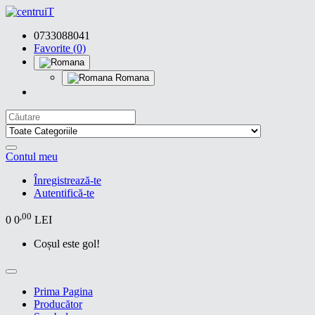
0733088041
Favorite (0)
Romana
Contul meu
Înregistrează-te
Autentifică-te
,00
0
0
LEI
Coșul este gol!
Prima Pagina
Producător