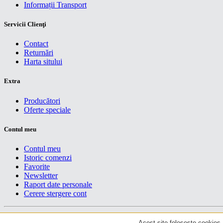
Informații Transport
Servicii Clienţi
Contact
Returnări
Harta sitului
Extra
Producători
Oferte speciale
Contul meu
Contul meu
Istoric comenzi
Favorite
Newsletter
Raport date personale
Cerere stergere cont
Drepturi de autor centruiT © 2026
Acest site foloseste cookies. 