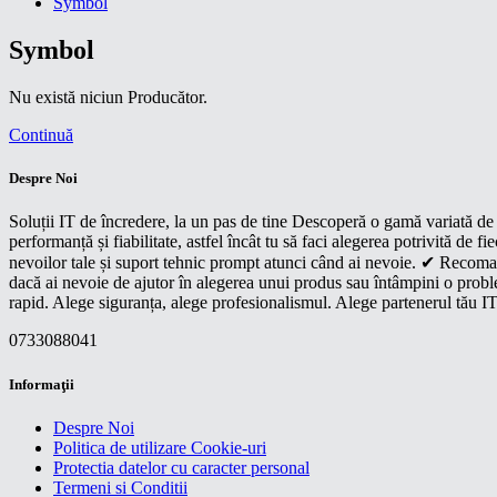
Symbol
Symbol
Nu există niciun Producător.
Continuă
Despre Noi
Soluții IT de încredere, la un pas de tine Descoperă o gamă variată de p
performanță și fiabilitate, astfel încât tu să faci alegerea potrivită d
nevoilor tale și suport tehnic prompt atunci când ai nevoie. ✔ Recoman
dacă ai nevoie de ajutor în alegerea unui produs sau întâmpini o proble
rapid. Alege siguranța, alege profesionalismul. Alege partenerul tău IT
0733088041
Informaţii
Despre Noi
Politica de utilizare Cookie-uri
Protectia datelor cu caracter personal
Termeni si Conditii