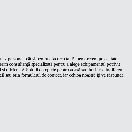
u uz personal, cât și pentru afacerea ta. Punem accent pe calitate,
oferim consultanță specializată pentru a alege echipamentul potrivit
 și eficient ✔ Soluții complete pentru acasă sau business Indiferent
il sau prin formularul de contact, iar echipa noastră îți va răspunde