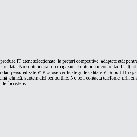
roduse IT atent selecționate, la prețuri competitive, adaptate atât pentr
e fiecare dată. Nu suntem doar un magazin – suntem partenerul tău IT. Îți 
dări personalizate ✔ Produse verificate și de calitate ✔ Suport IT rapid
mă tehnică, suntem aici pentru tine. Ne poți contacta telefonic, prin ema
 de încredere.