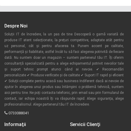
Despre Noi
Soluții IT de încredere, la un pas de tine Descoperă o gamă variată de
produse IT atent selecționate, la prețuri competitive, adaptate atât pentru
uz personal, cât și pentru afacerea ta. Punem accent pe calitate,
performanță și fiabilitate, astfel încât tu să faci alegerea potrivită de fiecare
dată. Nu suntem doar un magazin – suntem partenerul tău IT. Îți oferim
consultanță specializată pentru a alege echipamentul potrivit nevoilor tale
și suport tehnic prompt atunci când ai nevoie. ✔ Recomandări
personalizate ✔ Produse verificate și de calitate ✔ Suport IT rapid și eficient
✔ Soluții complete pentru acasă sau business Indiferent dacă ai nevoie de
ajutor în alegerea unui produs sau întâmpini o problemă tehnică, suntem
aici pentru tine. Ne poți contacta telefonic, prin email sau prin formularul de
contact, iar echipa noastră îți va răspunde rapid. Alege siguranța, alege
profesionalismul. Alege partenerul tău IT de încredere.
0733088041
Informaţii
Servicii Clienţi