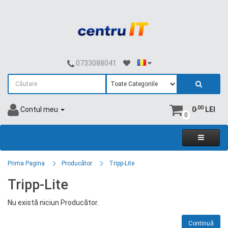
0733088041
,00
Contul meu
0
LEI
0
Prima Pagina
Producător
Tripp-Lite
Tripp-Lite
Nu există niciun Producător.
Continuă