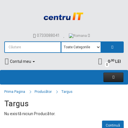
0733088041
,00
Contul meu
0
LEI
0
Prima Pagina
Producător
Targus
Targus
Nu există niciun Producător.
Continuă