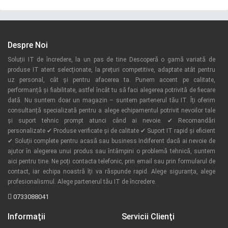
Despre Noi
Soluții IT de încredere, la un pas de tine Descoperă o gamă variată de
produse IT atent selecționate, la prețuri competitive, adaptate atât pentru
uz personal, cât și pentru afacerea ta. Punem accent pe calitate,
performanță și fiabilitate, astfel încât tu să faci alegerea potrivită de fiecare
dată. Nu suntem doar un magazin – suntem partenerul tău IT. Îți oferim
consultanță specializată pentru a alege echipamentul potrivit nevoilor tale
și suport tehnic prompt atunci când ai nevoie. ✔ Recomandări
personalizate ✔ Produse verificate și de calitate ✔ Suport IT rapid și eficient
✔ Soluții complete pentru acasă sau business Indiferent dacă ai nevoie de
ajutor în alegerea unui produs sau întâmpini o problemă tehnică, suntem
aici pentru tine. Ne poți contacta telefonic, prin email sau prin formularul de
contact, iar echipa noastră îți va răspunde rapid. Alege siguranța, alege
profesionalismul. Alege partenerul tău IT de încredere.
0733088041
Informaţii
Servicii Clienţi