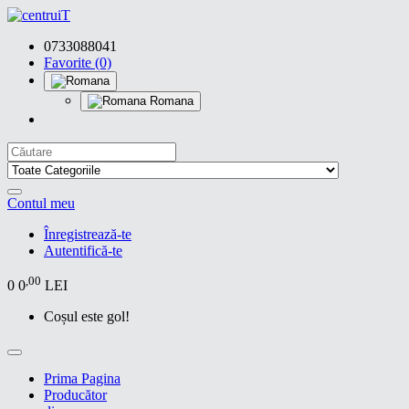
0733088041
Favorite (0)
Romana
Contul meu
Înregistrează-te
Autentifică-te
,00
0
0
LEI
Coșul este gol!
Prima Pagina
Producător