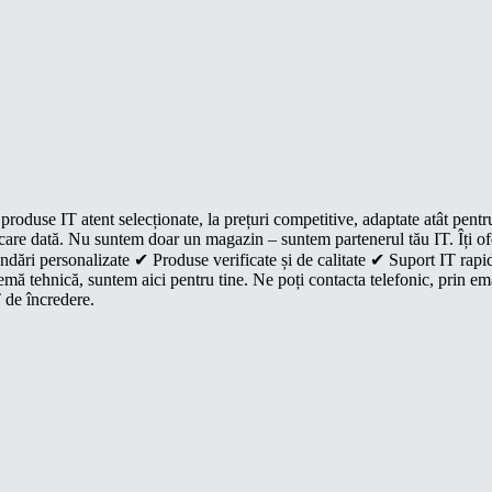
roduse IT atent selecționate, la prețuri competitive, adaptate atât pentr
e fiecare dată. Nu suntem doar un magazin – suntem partenerul tău IT. Îți 
dări personalizate ✔ Produse verificate și de calitate ✔ Suport IT rapid
mă tehnică, suntem aici pentru tine. Ne poți contacta telefonic, prin ema
 de încredere.