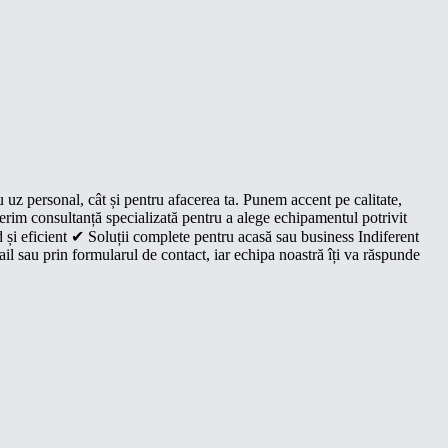
u uz personal, cât și pentru afacerea ta. Punem accent pe calitate,
oferim consultanță specializată pentru a alege echipamentul potrivit
 și eficient ✔ Soluții complete pentru acasă sau business Indiferent
il sau prin formularul de contact, iar echipa noastră îți va răspunde