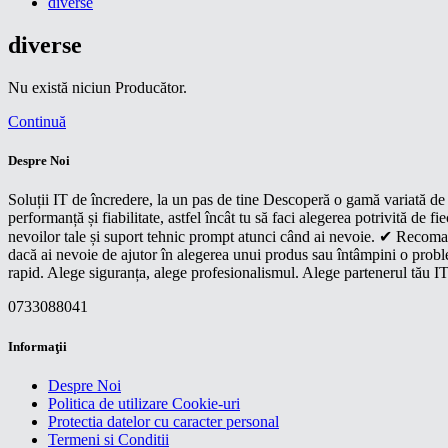
diverse
diverse
Nu există niciun Producător.
Continuă
Despre Noi
Soluții IT de încredere, la un pas de tine Descoperă o gamă variată de p
performanță și fiabilitate, astfel încât tu să faci alegerea potrivită d
nevoilor tale și suport tehnic prompt atunci când ai nevoie. ✔ Recoman
dacă ai nevoie de ajutor în alegerea unui produs sau întâmpini o proble
rapid. Alege siguranța, alege profesionalismul. Alege partenerul tău IT
0733088041
Informaţii
Despre Noi
Politica de utilizare Cookie-uri
Protectia datelor cu caracter personal
Termeni si Conditii