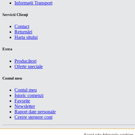
Informații Transport
Servicii Clienţi
Contact
Returnări
Harta sitului
Extra
Producători
Oferte speciale
Contul meu
Contul meu
Istoric comenzi
Favorite
Newsletter
Raport date personale
Cerere stergere cont
Drepturi de autor centruiT © 2026
Acest site foloseste cookies. 