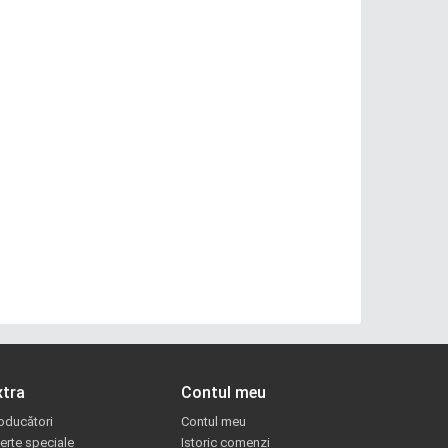
xtra
Contul meu
oducători
Contul meu
erte speciale
Istoric comenzi