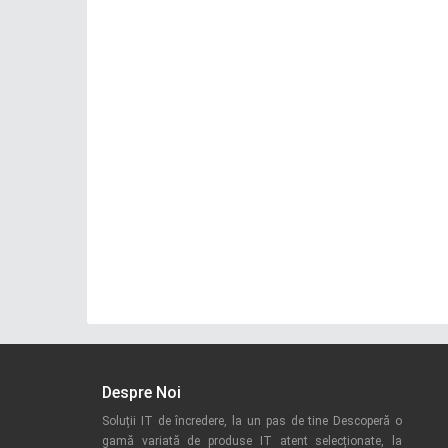
Despre Noi
Soluții IT de încredere, la un pas de tine Descoperă o
gamă variată de produse IT atent selecționate, la