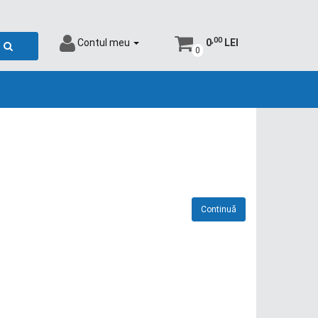
,00
Contul meu
0
LEI
0
Continuă