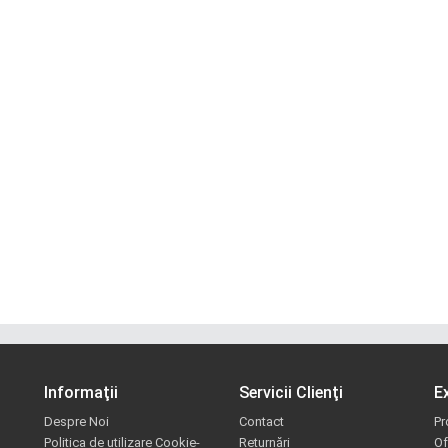
Informaţii
Servicii Clienţi
E
Despre Noi
Contact
Pr
Politica de utilizare Cookie-
Returnări
Of