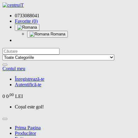
0733088041
Favorite (0)
Romana
Contul meu
Înregistrează-te
Autentifică-te
,00
0
0
LEI
Coșul este gol!
Prima Pagina
Producător