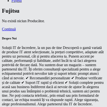
Fujitsu
Fujitsu
Nu există niciun Producător.
Continuă
Despre Noi
Soluții IT de încredere, la un pas de tine Descoperă o gamă variată
de produse IT atent selecționate, la prețuri competitive, adaptate atât
pentru uz personal, cât și pentru afacerea ta. Punem accent pe
calitate, performanță și fiabilitate, astfel încât tu să faci alegerea
potrivită de fiecare dată. Nu suntem doar un magazin – suntem
partenerul tău IT. Îți oferim consultanță specializată pentru a alege
echipamentul potrivit nevoilor tale și suport tehnic prompt atunci
când ai nevoie. ✔ Recomandări personalizate ✔ Produse verificate
și de calitate ✔ Suport IT rapid și eficient ✔ Soluții complete pentru
acasă sau business Indiferent dacă ai nevoie de ajutor în alegerea
unui produs sau întâmpini o problemă tehnică, suntem aici pentru
tine. Ne poți contacta telefonic, prin email sau prin formularul de
contact, iar echipa noastră îți va răspunde rapid. Alege siguranța,
alege profesionalismul. Alege partenerul tău IT de încredere.