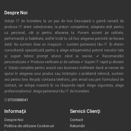
Despre Noi
Soluții IT de încredere, la un pas de tine Descoperă o gamă variată de
produse IT atent selecționate, la prețuri competitive, adaptate atât pentru
uz personal, cât și pentru afacerea ta. Punem accent pe calitate,
performanță și fiabilitate, astfel încât tu să faci alegerea potrivită de fiecare
dată. Nu suntem doar un magazin – suntem partenerul tău IT. Îți oferim
consultanță specializată pentru a alege echipamentul potrivit nevoilor tale
și suport tehnic prompt atunci când ai nevoie. ✔ Recomandări
personalizate ✔ Produse verificate și de calitate ✔ Suport IT rapid și eficient
✔ Soluții complete pentru acasă sau business Indiferent dacă ai nevoie de
ajutor în alegerea unui produs sau întâmpini o problemă tehnică, suntem
aici pentru tine. Ne poți contacta telefonic, prin email sau prin formularul de
contact, iar echipa noastră îți va răspunde rapid. Alege siguranța, alege
profesionalismul. Alege partenerul tău IT de încredere.
0733088041
Informaţii
Servicii Clienţi
Despre Noi
Contact
Politica de utilizare Cookie-uri
Returnări